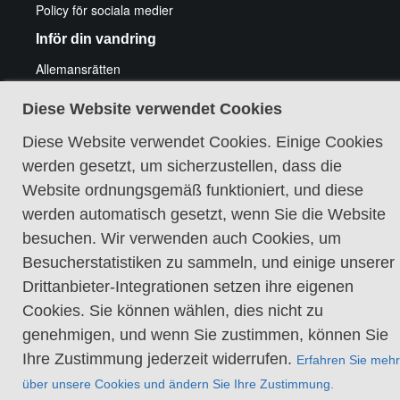
Policy för sociala medier
Inför din vandring
Allemansrätten
Friluftsliv med funktionshinder
Att vandra med hund
Diese Website verwendet Cookies
Elda och fiska
Utrustningstips vandring
Diese Website verwendet Cookies. Einige Cookies
Tips för cykeläventyr
werden gesetzt, um sicherzustellen, dass die
Guidade vandringar
Website ordnungsgemäß funktioniert, und diese
werden automatisch gesetzt, wenn Sie die Website
besuchen. Wir verwenden auch Cookies, um
Besucherstatistiken zu sammeln, und einige unserer
Drittanbieter-Integrationen setzen ihre eigenen
Cookie-Richtlinie
Cookies. Sie können wählen, dies nicht zu
genehmigen, und wenn Sie zustimmen, können Sie
Ihre Zustimmung jederzeit widerrufen.
Erfahren Sie mehr
über unsere Cookies und ändern Sie Ihre Zustimmung.