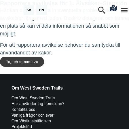
Rapportera avvikelse för 1. Älvsåker–Stensjön
Här kan du rapportera in eventuella problem eller
SV
EN
avvikelser längsmed leden. Beskriv detaljerat och lämna
en plats så kan vi dela informationen så snabbt som
möjligt.
För att rapportera avvikelse behöver du samtycka till
användandet av kakor.
Ja, ich stimme zu
Om West Sweden Trails
Om West Sweden Trails
Hur använder jag hemsidan?
Kontakta oss
Vanliga frågor och svar
Om Västkuststiftelsen
Projektstöd