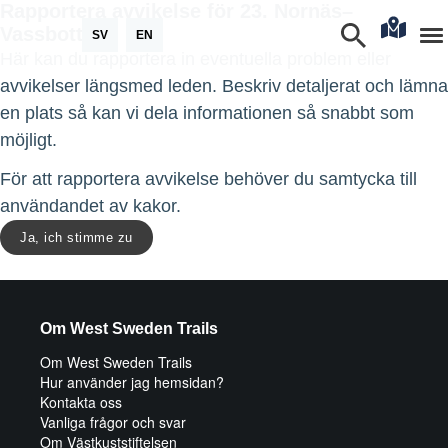
Rapportera avvikelse för 23. Nornäs–
Vassbotten
SV
EN
Här kan du rapportera in eventuella problem eller
avvikelser längsmed leden. Beskriv detaljerat och lämna
en plats så kan vi dela informationen så snabbt som
möjligt.
För att rapportera avvikelse behöver du samtycka till
användandet av kakor.
Ja, ich stimme zu
Om West Sweden Trails
Om West Sweden Trails
Hur använder jag hemsidan?
Kontakta oss
Vanliga frågor och svar
Om Västkuststiftelsen