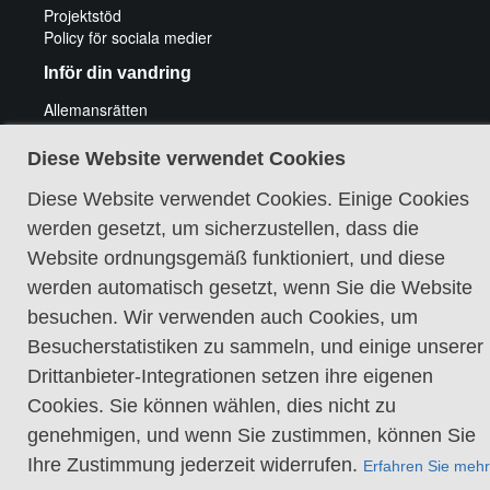
Projektstöd
Policy för sociala medier
Inför din vandring
Allemansrätten
Friluftsliv med funktionshinder
Att vandra med hund
Diese Website verwendet Cookies
Elda och fiska
Utrustningstips vandring
Diese Website verwendet Cookies. Einige Cookies
Tips för cykeläventyr
werden gesetzt, um sicherzustellen, dass die
Guidade vandringar
Website ordnungsgemäß funktioniert, und diese
werden automatisch gesetzt, wenn Sie die Website
besuchen. Wir verwenden auch Cookies, um
Besucherstatistiken zu sammeln, und einige unserer
Drittanbieter-Integrationen setzen ihre eigenen
Cookie-Richtlinie
Cookies. Sie können wählen, dies nicht zu
genehmigen, und wenn Sie zustimmen, können Sie
Ihre Zustimmung jederzeit widerrufen.
Erfahren Sie mehr