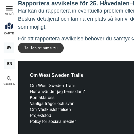
Rapportera avvikelse för 25. Håvedalen
Här kan du rapportera in eventuella problem elle
MENÜ
Beskriv detaljerat och lämna en plats så kan vi 
som möjligt.
KARTE
För att rapportera avvikelse behöver du samtycka
SV
Ja, ich stimme zu
EN
Om West Sweden Trails
SUCHEN
Om West Sweden Trails
Hur använder jag hemsidan?
Kontakta oss
Vanliga frågor och svar
Om Västkuststiftelsen
Projektstöd
Policy för sociala medier