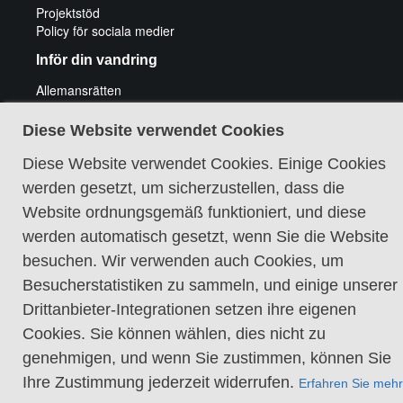
Projektstöd
Policy för sociala medier
Inför din vandring
Allemansrätten
Friluftsliv med funktionshinder
Att vandra med hund
Diese Website verwendet Cookies
Elda och fiska
Utrustningstips vandring
Diese Website verwendet Cookies. Einige Cookies
Tips för cykeläventyr
werden gesetzt, um sicherzustellen, dass die
Guidade vandringar
Website ordnungsgemäß funktioniert, und diese
werden automatisch gesetzt, wenn Sie die Website
besuchen. Wir verwenden auch Cookies, um
Besucherstatistiken zu sammeln, und einige unserer
Drittanbieter-Integrationen setzen ihre eigenen
Cookie-Richtlinie
Cookies. Sie können wählen, dies nicht zu
genehmigen, und wenn Sie zustimmen, können Sie
Ihre Zustimmung jederzeit widerrufen.
Erfahren Sie mehr