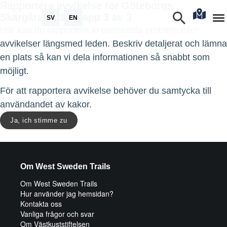
Rapportera avvikelse för Göteborgs
Skärgårdsled - etapp 3 av 3
SV
EN
Här kan du rapportera in eventuella problem eller
avvikelser längsmed leden. Beskriv detaljerat och lämna
en plats så kan vi dela informationen så snabbt som
möjligt.
För att rapportera avvikelse behöver du samtycka till
användandet av kakor.
Ja, ich stimme zu
Om West Sweden Trails
Om West Sweden Trails
Hur använder jag hemsidan?
Kontakta oss
Vanliga frågor och svar
Om Västkuststiftelsen