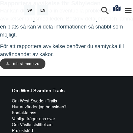
Rapportera avvikelse för Säbyleden
Här kan du rapportera in eventuella problem eller
SV
EN
avvikelser längsmed leden. Beskriv detaljerat och lämna
en plats så kan vi dela informationen så snabbt som
möjligt.
För att rapportera avvikelse behöver du samtycka till
användandet av kakor.
Ja, ich stimme zu
Om West Sweden Trails
Om West Sweden Trails
Hur använder jag hemsidan?
Kontakta oss
Vanliga frågor och svar
Om Västkuststiftelsen
Projektstöd