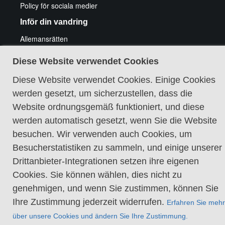
Policy för sociala medier
Inför din vandring
Allemansrätten
Friluftsliv med funktionshinder
Att vandra med hund
Diese Website verwendet Cookies
Elda och fiska
Utrustningstips vandring
Diese Website verwendet Cookies. Einige Cookies
Tips för cykeläventyr
werden gesetzt, um sicherzustellen, dass die
Guidade vandringar
Website ordnungsgemäß funktioniert, und diese
werden automatisch gesetzt, wenn Sie die Website
besuchen. Wir verwenden auch Cookies, um
Besucherstatistiken zu sammeln, und einige unserer
Drittanbieter-Integrationen setzen ihre eigenen
Cookie-Richtlinie
Cookies. Sie können wählen, dies nicht zu
genehmigen, und wenn Sie zustimmen, können Sie
Ihre Zustimmung jederzeit widerrufen.
Erfahren Sie mehr
über unsere Cookies und ändern Sie Ihre Zustimmung.