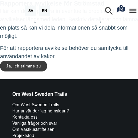
Rapportera avvikelse för Strömstad
Här kan du rapportera in eventuella problem eller
SV
EN
avvikelser längsmed leden. Beskriv detaljerat och lämna
en plats så kan vi dela informationen så snabbt som
möjligt.
För att rapportera avvikelse behöver du samtycka till
användandet av kakor.
Ja, ich stimme zu
Om West Sweden Trails
Om West Sweden Trails
Hur använder jag hemsidan?
Kontakta oss
Vanliga frågor och svar
Om Västkuststiftelsen
Projektstöd