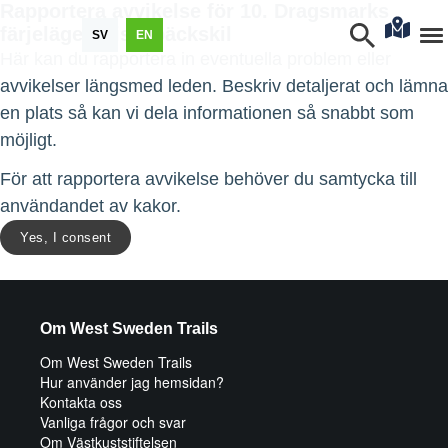
Rapportera avvikelse för 10. Dragsmarks
färjeläge - Fiskebäckskil
SV
EN
Här kan du rapportera in eventuella problem eller
avvikelser längsmed leden. Beskriv detaljerat och lämna
en plats så kan vi dela informationen så snabbt som
möjligt.
För att rapportera avvikelse behöver du samtycka till
användandet av kakor.
Yes, I consent
Om West Sweden Trails
Om West Sweden Trails
Hur använder jag hemsidan?
Kontakta oss
Vanliga frågor och svar
Om Västkuststiftelsen