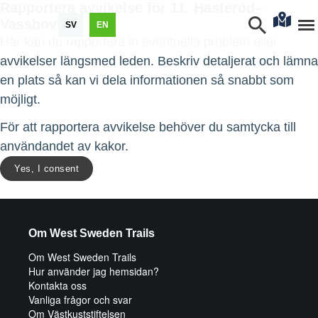
Rapportera avvikelse för 11. Hasteröd–
Vassbovik
SV
EN
Här kan du rapportera in eventuella problem eller
avvikelser längsmed leden. Beskriv detaljerat och lämna
en plats så kan vi dela informationen så snabbt som
möjligt.
För att rapportera avvikelse behöver du samtycka till
användandet av kakor.
Yes, I consent
Om West Sweden Trails
Om West Sweden Trails
Hur använder jag hemsidan?
Kontakta oss
Vanliga frågor och svar
Om Västkuststiftelsen