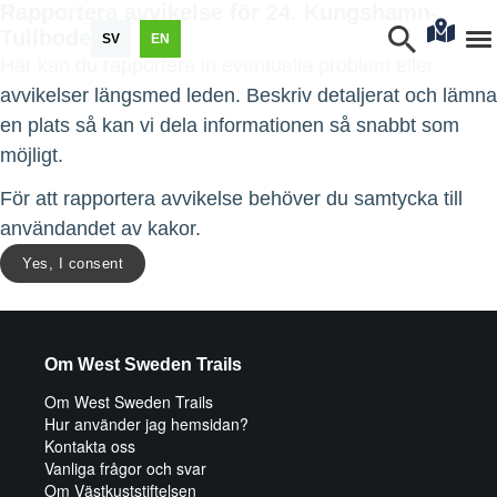
Rapportera avvikelse för 24. Kungshamn-
Tullboden
SV
EN
Här kan du rapportera in eventuella problem eller
avvikelser längsmed leden. Beskriv detaljerat och lämna
en plats så kan vi dela informationen så snabbt som
möjligt.
För att rapportera avvikelse behöver du samtycka till
användandet av kakor.
Yes, I consent
Om West Sweden Trails
Om West Sweden Trails
Hur använder jag hemsidan?
Kontakta oss
Vanliga frågor och svar
Om Västkuststiftelsen