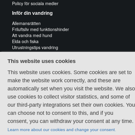
Policy för sociala medier
Inför din vandring
Allemansrätten
Friluftsliv med funktionshinder
Att vandra med hund
Elda och fiska
Utrustningstips vandring
Tips för cykeläventyr
Guidade vandringar
This website uses cookies
This website uses cookies. Some cookies are set to
make the website work correctly, and these are
automatically set when you visit the website. We also
use cookies to collect visitor statistics, and some of
Cookie policy
our third-party integrations set their own cookies. You
can choose not to consent to this, and if you
consent, you can withdraw your consent at any time.
Learn more about our cookies and change your consent.