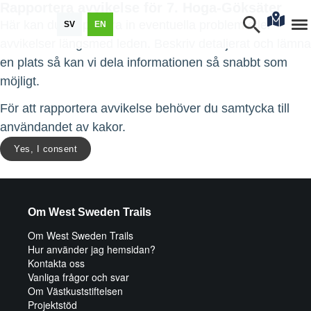
Rapportera avvikelse för 7. Hoga-Göksäter
Här kan du rapportera in eventuella problem eller
SV
EN
avvikelser längsmed leden. Beskriv detaljerat och lämna
en plats så kan vi dela informationen så snabbt som
möjligt.
För att rapportera avvikelse behöver du samtycka till
användandet av kakor.
Yes, I consent
Om West Sweden Trails
Om West Sweden Trails
Hur använder jag hemsidan?
Kontakta oss
Vanliga frågor och svar
Om Västkuststiftelsen
Projektstöd