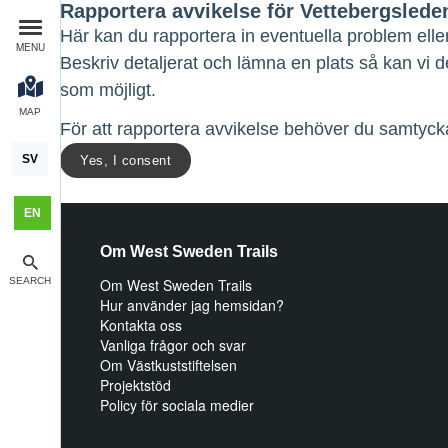
Rapportera avvikelse för Vettebergslede
Här kan du rapportera in eventuella problem elle
MENU
Beskriv detaljerat och lämna en plats så kan vi 
som möjligt.
MAP
För att rapportera avvikelse behöver du samtycka
SV
Yes, I consent
EN
Om West Sweden Trails
SEARCH
Om West Sweden Trails
Hur använder jag hemsidan?
Kontakta oss
Vanliga frågor och svar
Om Västkuststiftelsen
Projektstöd
Policy för sociala medier