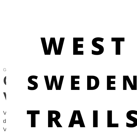
GOOD TO KNOW ABOUT OUTDOOR LIFE
Om
Västkuststiftelsen
Västkuststiftelsens uppdrag är att bevara och vårda
den västsvenska naturen och att stimulera friluftslivet.
Vi Värnar, Vårdar och Visar naturen.