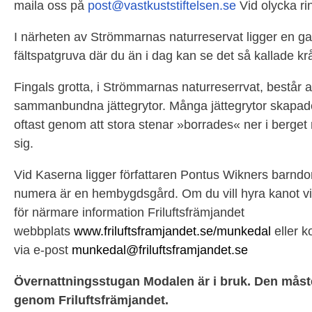
maila oss på
post@vastkuststiftelsen.se
Vid olycka rin
I närheten av Strömmarnas naturreservat ligger en 
fältspatgruva där du än i dag kan se det så kallade k
Fingals grotta, i Strömmarnas naturreserrvat, består a
sammanbundna jättegrytor. Många jättegrytor skapade
oftast genom att stora stenar »borrades« ner i berget 
sig.
Vid Kaserna ligger författaren Pontus Wikners barn
numera är en hembygdsgård. Om du vill hyra kanot v
för närmare information Friluftsfrämjandet
webbplats
www.friluftsframjandet.se/munkedal
eller k
via e-post
munkedal@friluftsframjandet.se
Övernattningsstugan Modalen är i bruk. Den mås
genom Friluftsfrämjandet.