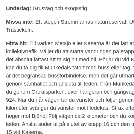
Underlag:
Grusväg och skogsstig
Missa inte:
Ett stopp i Strömmarnas naturreservat. Ut
Trästickeln.
Hitta hit:
Till varken Metsjö eller Kaserna är det lätt a
kollektivtrafik. Väljer du att starta vandringen på etap
det absolut lättast att ta sig hit med bil. Börjar du vi
kan du ta dig till Munkedals tätort med buss eller tåg. 
är det begränsad bussförbindelse, men det går utmärk
genom samhället och ansluta till leden. Från Munkeda
du genom Örekilsparken, över hängbron och gångväge
924. När du når vägen tar du vänster och följer genom
kilometer svänger du vänster mot Hedekas. Strax efte
höger mot Björid. Följ vägen ca 2 kilometer och du ko
leden. Anslut söder ut på slutet av etapp 16 och den tar
15 vid Kaserna.