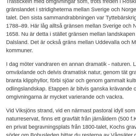
Trästickeln med omgivningar som, trots freden i Roski
gränslandet i stridigheterna mellan Sverige och Norge
talet. Den sista sammandrabbningen var Tyttebärskri
1788–89. Här låg alltså gränsen mellan Sverige och No
1658. Nu är detta i stället gränsen mellan landskape
Dalsland. Det är också gräns mellan Uddevalla och 
kommuner.
I dag möter vandraren en annan dramatik - naturen.
omväxlande och delvis dramatisk natur, genom tät gr
branta klipphyllor, förbi sjöar och genom gammalt kult
odlingslandskap. Etappen är bitvis ganska krävande
omgivningarna är mycket varierande och vackra.
Vid Viksjöns strand, vid en närmast pastoral idyll som
naturreservat, finns ett gravfält från järnåldern (500 f
en privat begravningsplats från 1800-talet, Kochs gra
söder om Bohusleden hittar du resterna av Vågsäter 