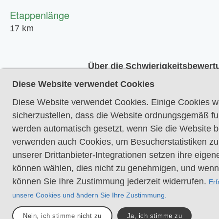
Etappenlänge
17 km
Über die Schwierigkeitsbewert
Die Einstufung ist an schwedisch
Diese Website verwendet Cookies
Flachlandwege angepasst, die d
Diese Website verwendet Cookies. Einige Cookies w
Qualitätskriterien des national
sicherzustellen, dass die Website ordnungsgemäß fun
für Wanderwege entsprechen.
werden automatisch gesetzt, wenn Sie die Website 
Gleichmäßiger und fest
verwenden auch Cookies, um Besucherstatistiken zu
Das Gelände ist überwi
unserer Drittanbieter-Integrationen setzen ihre eige
Die Wanderung erforder
können wählen, dies nicht zu genehmigen, und wenn
Unterstützung mit den
können Sie Ihre Zustimmung jederzeit widerrufen.
Erf
Hindernisse. Brücken s
unsere Cookies und ändern Sie Ihre Zustimmung.
vorhanden, wenn Wass
Nein, ich stimme nicht zu
Ja, ich stimme zu
überquert werden müss