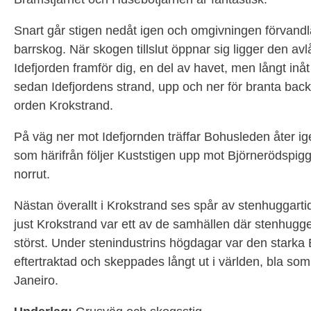
Snart går stigen nedåt igen och omgivningen förvandlas
barrskog. När skogen tillslut öppnar sig ligger den av
Idefjorden framför dig, en del av havet, men långt inåt
sedan Idefjordens strand, upp och ner för branta backar 
orden Krokstrand.
På väg ner mot Idefjornden träffar Bohusleden åter ig
som härifrån följer Kuststigen upp mot Björnerödspigg
norrut.
Nästan överallt i Krokstrand ses spår av stenhuggart
just Krokstrand var ett av de samhällen där stenhugg
störst. Under stenindustrins högdagar var den starka
eftertraktad och skeppades långt ut i världen, bla som 
Janeiro.