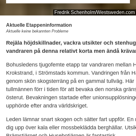
Fredrik Schenholm/Westsweden.com
Aktuelle Etappeninformation
Aktuelle keine bekannten Probleme
Rejäla höjdskillnader, vackra utsikter och stenhu
vandraren på denna relativt korta men ändå kräva
Bohusledens tjugofemte etapp tar vandraren mellan 
Krokstrand, i Strömstads kommun. Vandringen från H
genom skön skogsterräng på en gammal tullväg. Här 
tullmännen förr i tiden för att bevaka den norska grän
österut. Bevakningen startade efter unionsupplösnin
upphörde efter andra världskriget.
Leden lämnar snart skogen och sätter fart uppför. En re
dig upp över kala eller mossbeklädda berghällar. Utsi
Brämstjärnet och Husebotjärnen är fantastisk.