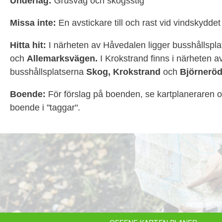
Underlag:
Grusväg och skogsstig
Missa inte:
En avstickare till och rast vid vindskydde
Hitta hit:
I närheten av Håvedalen ligger busshållspl
och
Allemarksvägen.
I Krokstrand finns i närheten a
busshållsplatserna
Skog,
Krokstrand
och
Björneröd
Boende:
För förslag på boenden, se kartplaneraren 
boende i "taggar".