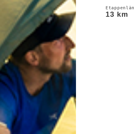
Etappenlä
13 km