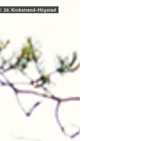
26. Krokstrand–Högstad