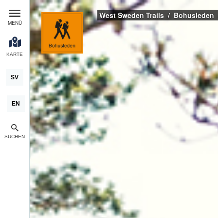
West Sweden Trails
Bohusleden
MENÜ
KARTE
SV
EN
SUCHEN