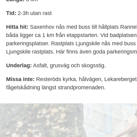
Tid:
2-3h utan rast
Hitta hit:
Saxenhov nås med buss till hållplats Ranne
båda ligger ca 1 km från etappstarten. Vid badplatse
parkeringsplatser. Rastplats Ljungskile nås med buss ti
Ljungskile rastplats. Här finns även goda parkeringsmö
Underlag:
Asfalt, grusväg och skogsstig.
Missa inte:
Resteröds kyrka, hålvägen, Lekareberget
fågelskådning längst strandpromenaden.