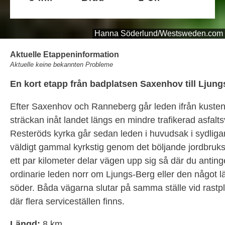
Hanna Söderlund/Westsweden.com
Aktuelle Etappeninformation
Aktuelle keine bekannten Probleme
En kort etapp från badplatsen Saxenhov till Ljungs
Efter Saxenhov och Ranneberg går leden ifrån kusten
sträckan inåt landet längs en mindre trafikerad asfalt
Resteröds kyrka går sedan leden i huvudsak i sydligar
väldigt gammal kyrkstig genom det böljande jordbruks
ett par kilometer delar vägen upp sig så där du antin
ordinarie leden norr om Ljungs-Berg eller den något l
söder. Båda vägarna slutar på samma ställe vid rastpl
där flera serviceställen finns.
Längd:
8 km