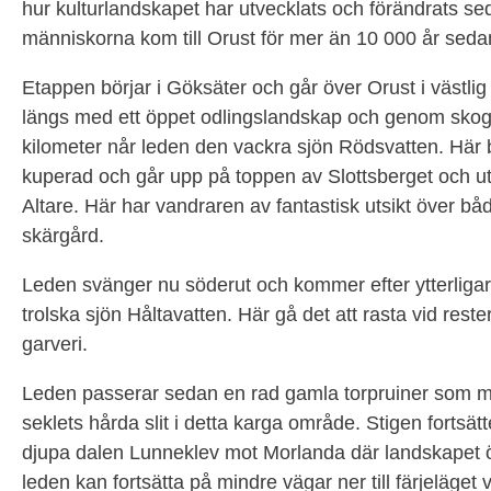
hur kulturlandskapet har utvecklats och förändrats se
människorna kom till Orust för mer än 10 000 år sed
Etappen börjar i Göksäter och går över Orust i västlig
längs med ett öppet odlingslandskap och genom skog.
kilometer når leden den vackra sjön Rödsvatten. Här 
kuperad och går upp på toppen av Slottsberget och u
Altare. Här har vandraren av fantastisk utsikt över b
skärgård.
Leden svänger nu söderut och kommer efter ytterligare
trolska sjön Håltavatten. Här gå det att rasta vid rest
garveri.
Leden passerar sedan en rad gamla torpruiner som mi
seklets hårda slit i detta karga område. Stigen fortsä
djupa dalen Lunneklev mot Morlanda där landskapet 
leden kan fortsätta på mindre vägar ner till färjeläget 