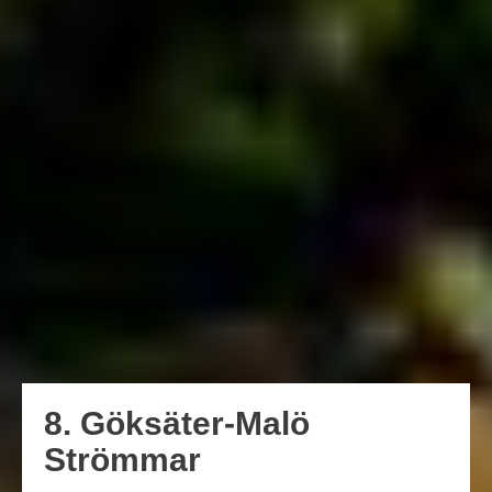
8. Göksäter-Malö
Strömmar