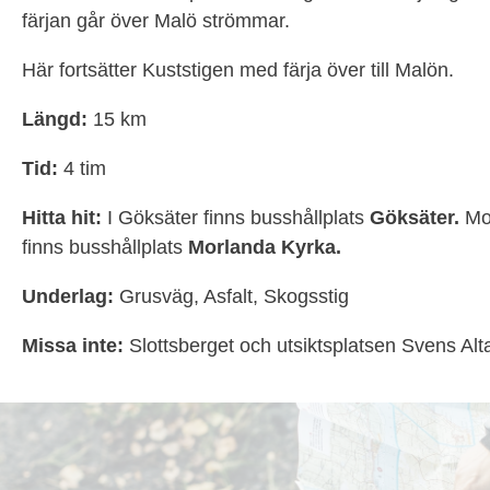
färjan går över Malö strömmar.
Här fortsätter Kuststigen med färja över till Malön.
Längd:
15 km
Tid:
4 tim
Hitta hit:
I Göksäter finns busshållplats
Göksäter.
Mot
finns busshållplats
Morlanda Kyrka.
Underlag:
Grusväg, Asfalt, Skogsstig
Missa inte:
Slottsberget och utsiktsplatsen Svens Alt