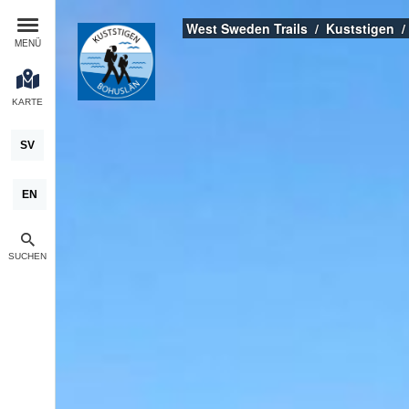
West Sweden Trails
Kuststigen
MENÜ
KARTE
SV
EN
SUCHEN